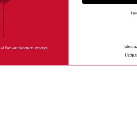
Førs
Glemt a
re af Forsvarsakademiets systemer,
Hjælp ti