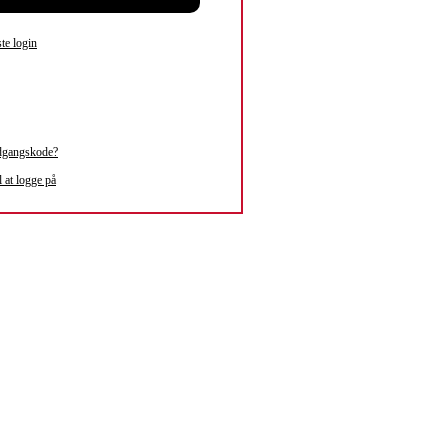
te login
dgangskode?
l at logge på