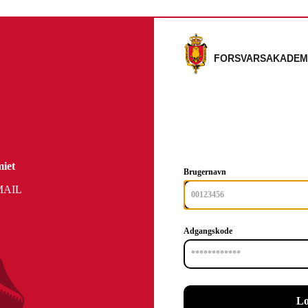
iet
Brugernavn
-MAIL
Adgangskode